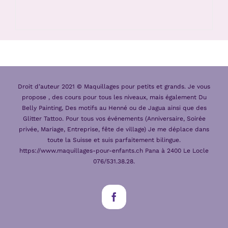
Droit d’auteur 2021 © Maquillages pour petits et grands. Je vous
propose , des cours pour tous les niveaux, mais également Du
Belly Painting, Des motifs au Henné ou de Jagua ainsi que des
Glitter Tattoo. Pour tous vos événements (Anniversaire, Soirée
privée, Mariage, Entreprise, fête de village) Je me déplace dans
toute la Suisse et suis parfaitement bilingue.
https://www.maquillages-pour-enfants.ch Pana à 2400 Le Locle
076/531.38.28.